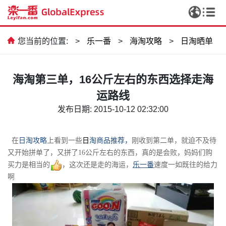
您当前的位置:
>
乐一番
>
海淘攻略
>
日淘晒单
海淘第三单，16公斤左右的东西选择走海
运路线
发布日期: 2015-10-12 02:32:00
在
日淘攻略
上看到一些
日
淘商品推荐
，
刚收到第二单，就迫不及待
又开始拼单了，又拼了16公斤左右的东西，真的是会败，妈妈们购
买力是相当的
，这次还是走的海运，
乐一番
速度一如既往的给力
啊