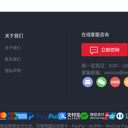
在线客服咨询
关于我们
关于我们
联系我们
周一至周日：9:00 ~ 
隐私声明
客服邮箱：service@leyi
转运费用支付方式，可使用国际信用卡・PayPal・ALIPAY・WeChat Pa