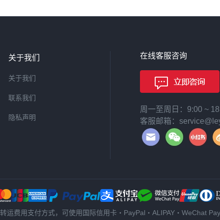
在线客服咨询
关于我们
关于我们
联系我们
周一至周日：9:00 ~ 
隐私声明
客服邮箱：service@leyi
转运费用支付方式，可使用国际信用卡・PayPal・ALIPAY・WeChat Pa