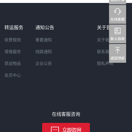
转运服务
通知公告
关于我们
收费规则
重要通知
关于我们
增值服务
线路通知
联系我们
禁运物品
企业公告
隐私声明
会员中心
在线客服咨询