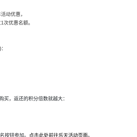
本活动优惠，
过1次优惠名额。
)：
商店购买，返还的积分倍数就越大：
报名按钮参加。
点击此处前往乐天活动页面。