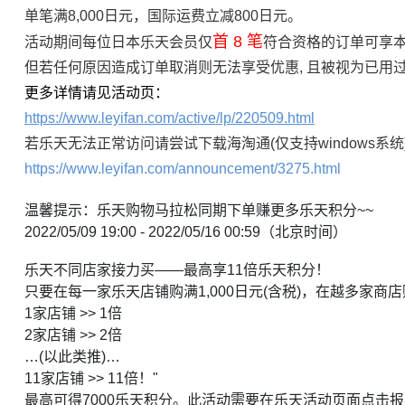
单笔满8,000日元，国际运费立减800日元。
首 8 笔
活动期间每位日本乐天会员仅
符合资格的订单可享
但若任何原因造成订单取消则无法享受优惠, 且被视为已用
更多详情请见活动页：
https://www.leyifan.com/active/lp/220509.html
若乐天无法正常访问请尝试下载海淘通(仅支持windows系统
https://www.leyifan.com/announcement/3275.html
温馨提示：乐天购物马拉松同期下单赚更多乐天积分~~
2022/05/09 19:00 - 2022/05/16 00:59（北京时间）
乐天不同店家接力买——最高享11倍乐天积分！
只要在每一家乐天店铺购满1,000日元(含税)，在越多家
1家店铺 >> 1倍
2家店铺 >> 2倍
…(以此类推)…
11家店铺 >> 11倍！"
最高可得7000乐天积分。此活动需要在乐天活动页面点击