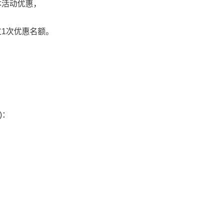
本活动优惠，
过1次优惠名额。
)：