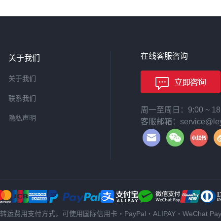
在线客服咨询
关于我们
关于我们
联系我们
周一至周日：9:00 ~ 
隐私声明
客服邮箱：service@leyi
转运费用支付方式，可使用国际信用卡・PayPal・ALIPAY・WeChat Pa