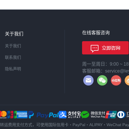
在线客服咨询
关于我们
关于我们
联系我们
周一至周日：9:00 ~ 
隐私声明
客服邮箱：service@leyi
转运费用支付方式，可使用国际信用卡・PayPal・ALIPAY・WeChat Pa