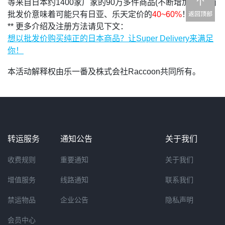
等来自日本约1400家厂家的90万多件商品(不断增加中)！而
批发价意味着可能只有日亚、乐天定价的
40~60%
！
** 更多介绍及注册方法请见下文：
想以批发价购买纯正的日本商品？让Super Delivery来满足
你！
本活动解释权由乐一番及株式会社Raccoon共同所有。
转运服务
通知公告
关于我们
收费规则
重要通知
关于我们
增值服务
线路通知
联系我们
禁运物品
企业公告
隐私声明
会员中心