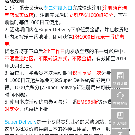
活动规则：
1. 乐一番会员请从
专属注册入口
完成快速注册(
注册须有淘
宝店或实体店
)，注册完成后即
立刻获得1000点积分
，可在
购物时等值1000日元使用。
2. 活动期间内在Super Delivery下单任意金额，并在收货地
址内填写乐一番地址，即可获得
1张1000日元乐一番优惠
券
。
优惠券将于下单后
2个工作日
内发放至您的乐一番账户中，
不限发送地区，不限转运方式，不限金额
，有效期至2019
年10月31日。
3. 每位乐一番会员本次活动期间
仅可享受一次
运费减免。
4. 1000日元运费减免无论Super Delivery新老用户皆可获
得。1000点积分仅Super Delivery新注册用户可获得(注册
时间不限)。
5. 使用本次活动优惠券可与乐一番
EMS95折
等运费折扣
同
时享受
，优惠折上折！
Super Delivery
是一个专供零售业者的采购网站，您可以在
这里以批发价购买到日本的各种日用品、电器、服饰、食品