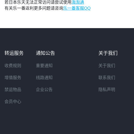
若日本乐天无法正常访问请尝试使用
海淘通
有关乐一番返利更多问题请咨询
乐一番客服QQ
转运服务
通知公告
关于我们
收费规则
重要通知
关于我们
增值服务
线路通知
联系我们
禁运物品
企业公告
隐私声明
会员中心