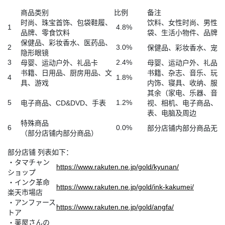
商品类别
比例
备注
时尚、珠宝首饰、包袋鞋履、
饮料、女性时尚、男性时
1
4.8%
品牌、零食饮料
袋、生活小物件、品牌商
保健品、彩妆香水、医药品、
2
3.0%
保健品、彩妆香水、宠物
隐形眼镜
3
2.4%
母婴、运动户外、礼品卡
母婴、运动户外、礼品卡
书籍、日用品、厨房用品、文
书籍、杂志、音乐、玩具
4
1.8%
具、游戏
内饰、寝具、收纳、服务
其余（家电、乐器、音响
5
1.2%
电子商品、CD&DVD、手表
视、相机、电子商品、车
表、电脑及周边
特殊商品
6
0.0%
部分店铺内部分商品无佣
（部分店铺内部分商品）
部分店铺 列表如下：
・タマチャン
https://www.rakuten.ne.jp/gold/kyunan/
ショップ
・インク革命
https://www.rakuten.ne.jp/gold/ink-kakumei/
楽天市場店
・アンファース
https://www.rakuten.ne.jp/gold/angfa/
トア
・薬屋さんの