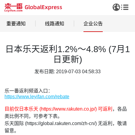
重要通知
线路通知
企业公告
日本乐天返利1.2%～4.8% (7月1
日更新)
发布日期: 2019-07-03 04:58:33
乐一番返利频道入口：
https://www.leyifan.com/rebate
目前仅日本乐天 (https://www.rakuten.co.jp/) 可返利
，各品
类比例不同，可参考下表。
乐天国际 (https://global.rakuten.com/zh-cn/) 无返利，敬请
留意。