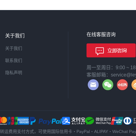
在线客服咨询
关于我们
关于我们
联系我们
周一至周日：9:00 ~ 
隐私声明
客服邮箱：service@leyi
转运费用支付方式，可使用国际信用卡・PayPal・ALIPAY・WeChat Pa