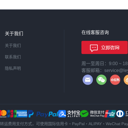
在线客服咨询
关于我们
关于我们
联系我们
周一至周日：9:00 ~ 
隐私声明
客服邮箱：service@leyi
转运费用支付方式，可使用国际信用卡・PayPal・ALIPAY・WeChat Pa