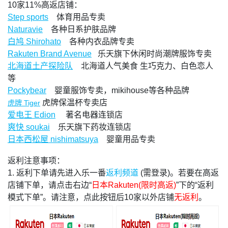
10家11%高返店铺：
Step sports
体育用品专卖
Naturavie
各种日系护肤品牌
白鸠
Shirohato
各种内衣品牌专卖
Rakuten Brand Avenue
乐天旗下休闲时尚潮牌服饰专卖
北海道土产探险队
北海道人气美食
生巧克力、白色恋人
等
Pockybear
婴童服饰专卖，
mikihouse
等各种品牌
虎牌保温杯专卖店
Tiger
虎牌
爱电王
Edion
著名电器连锁店
爽快
soukai
乐天旗下药妆连锁店
日本西松屋
nishimatsuya
婴童用品专卖
返利注意事项：
1. 返利下单请先进入乐一番
返利频道
(需登录)。若要在高返
店铺下单，请点击右边“
日本Rakuten(限时高返)
”下的“返利
模式下单”。请注意，点此按钮后10家以外店铺
无返利
。