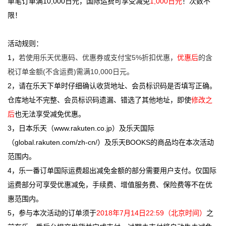
单笔订单满10,000日元，国际运费可享受减免
1,00
0
日元
！次数不
限！
活动规则：
1，
若使用乐天优惠码、优惠券或支付宝5%折扣优惠，
优惠后
的含
税订单金额(不含运费)需满10,000日元。
2，请在乐天下单时仔细确认收货地址、会员标识码是否填写正确。
仓库地址不完整、会员标识码遗漏、错选了其他地址，即使
修改之
后
也无法享受减免优惠。
3，日本乐天（
www.rakuten.co.jp
）及乐天国际
（
global.rakuten.com/zh-cn/
）及乐天BOOKS的商品均在本次活动
范围内。
4，乐一番订单国际运费超出减免金额的部分需要用户支付。仅国际
运费部分可享受优惠减免，手续费、增值服务费、保险费等不在优
惠范围内。
5，参与本次活动的订单须于
2018年7月14日22:59（北京时间）
之