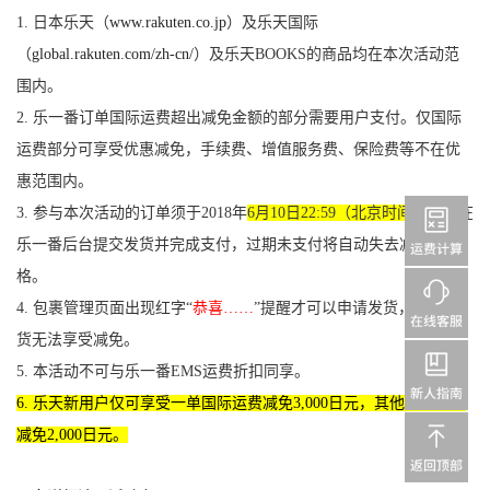
1. 日本乐天（
www.rakuten.co.jp
）及乐天国际
（
global.rakuten.com/zh-cn/
）及乐天BOOKS的商品均在本次活动范
围内。
2. 乐一番订单国际运费超出减免金额的部分需要用户支付。仅国际
运费部分可享受优惠减免，手续费、增值
服务费、保险费等不在优
惠范围内。
3. 参与本次活动的订单须于2018年
6月10日22:59（北京时间
）之前在
乐一番后台提交发货并完成支付，过期未支付将自动失去减免资
格。
4. 包裹管理页面出现红字“
恭喜……
”提醒才可以申请发货，提前发
货无法享受减免。
5. 本活动不可与乐一番EMS运费折扣同享。
6. 乐天新用户仅可享受一单国际运费减免
3,000
日元，其他订单仍可
减免
2,000
日元。