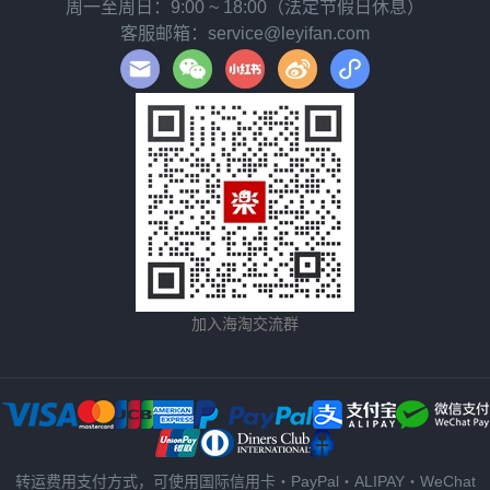
周一至周日：9:00 ~ 18:00（法定节假日休息）
客服邮箱：service@leyifan.com
加入海淘交流群
转运费用支付方式，可使用国际信用卡・PayPal・ALIPAY・WeChat