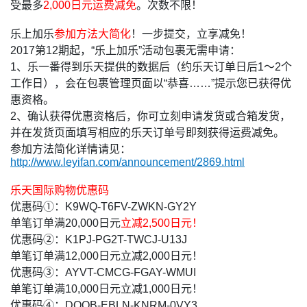
受最多
2,000日元运费减免
。次数不限！
乐上加乐
参加方法大简化
！一步提交，立享减免！
2017第12期起，“乐上加乐”活动包裹无需申请：
1、乐一番得到乐天提供的数据后（约乐天订单日后1～2个
工作日），会在包裹管理页面以“恭喜……”提示您已获得优
惠资格。
2、确认获得优惠资格后，你可立刻申请发货或合箱发货，
并在发货页面填写相应的乐天订单号即刻获得运费减免。
参加方法简化详情请见：
http://www.leyifan.com/announcement/2869.html
乐天国际购物优惠码
优惠码①：K9WQ-T6FV-ZWKN-GY2Y
单笔订单满20,000日元
立减2,500日元！
优惠码②：
K1PJ-PG2T-TWCJ-U13J
单笔订单
满12,000日元立减2,000日元！
优惠码③：AYVT-CMCG-FGAY-WMUI
单笔订单满10,000日元立减1,000日元！
优惠码④：DOOB-EBLN-KNRM-0VY3