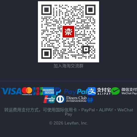
加入海淘交流群
转运费用支付方式，可使用国际信用卡・PayPal・ALIPAY・WeChat
Pay
© 2026 Leyifan, Inc.