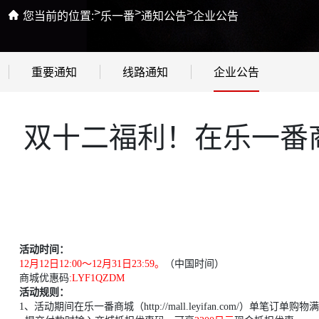
>
>
>
您当前的位置:
乐一番
通知公告
企业公告
重要通知
线路通知
企业公告
双十二福利！在乐一番商
活动时间：
12月12
日12:00〜
12
月
31
日
23:59
。
（中国时间）
商城优惠码
:
LYF1QZDM
活动规则：
1、
活动期间在乐一番商城（
http://mall.leyifan.com/）单笔订单购物满