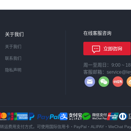
在线客服咨询
关于我们
关于我们
联系我们
周一至周日：9:00 ~ 
隐私声明
客服邮箱：service@leyi
转运费用支付方式，可使用国际信用卡・PayPal・ALIPAY・WeChat Pa