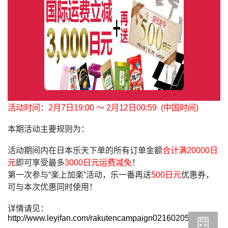
活动时间：2月7日19:00 〜 2月12日00:59 (中国时间)
本期活动主要规则为：
活动期间内在日本乐天下单的所有订单金额
合计满20000日
元
即可享受最多
3000日元运费减免
！
第一次参与“楽上加楽”活动，乐一番再送
500日元
优惠券，
可与本次优惠同时使用！
详情请见：
http://www.leyifan.com/rakutencampaign02160205.html