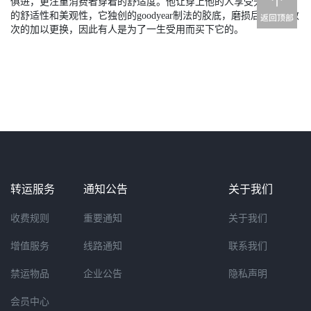
俱进，更注重消费者穿着的舒适度。他让穿上他的人享受无与伦比
的舒适性和美观性，它独创的goodyear制法的胶底，磨损后可以无数
次的加以更换，因此有人是为了一生受用而买下它的。
转运服务
通知公告
关于我们
收费规则
重要通知
关于我们
增值服务
线路通知
联系我们
禁运物品
企业公告
隐私声明
会员中心