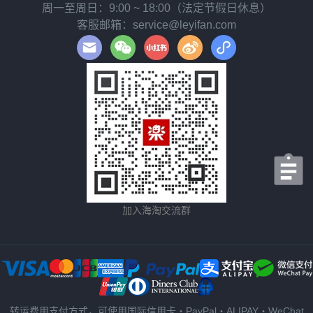
周一至周日：9:00 ~ 18:00（法定节假日休息）
客服邮箱：service@leyifan.com
加入海淘交流群
转运费用支付方式，可使用国际信用卡・PayPal・ALIPAY・WeChat