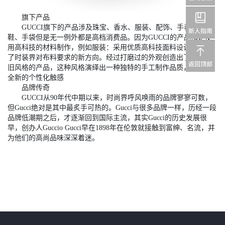
旗下产品
GUCCI旗下的产品涉及珠宝、香水、服装、配饰、手表、高跟
鞋、手袋但是无一例外都是高档消费品。因为GUCCI的产品都是使
用高科技的材料制作，例如服装：采用优质高科技面料设计，领导
了时装界对布料要求的新方向。经过打磨过的外观创造出了gucci怀
旧风格的产品，这种风格演绎出一种独特的手工制作品质，加强了
全新的个性化触感
品牌传奇
GUCCI从90年代中期以来，时尚界呼风唤雨的品牌寥寥可数，
但Gucci绝对是其中最炙手可热的。Gucci与很多品牌一样，历经一段
品牌低潮期之后，才逐渐回到国际主流，其实Gucci的历史发展很
早，创办人Guccio Gucci早在1898年在伦敦就接触到富绅、名流，并
为他们的高尚品味深深着迷。