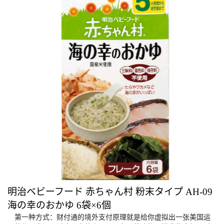
明治ベビーフード 赤ちゃん村 粉末タイプ AH-09
海の幸のおかゆ 6袋×6個
第一种方式：财付通的境外支付原理就是给你虚拟出一张美国运