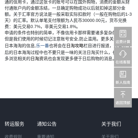
通的信用卡，通过这张卡的账号可以在国外购物，消费的金额从财
付通账户内的金额冻结，一旦确定购物成功以后就扣掉这部分金
1-3
额。关于汇率官方说法是一般采取实际扣款时（一般在购物后的
30000.00
天）的汇率。默认单笔支付限额为人民币
元，货币兑换
0.7%
1.8%
费：美元交易
，非美元交易
。
申请的条件也特别的简单，不像信用卡那样需要诸多复杂的要求。
但是我们使用的时候切记注意账号安全
防止滥用。更多关于信用卡
,
日本海淘的信息
乐一番
也将会在
日淘攻略
栏目进行报道，大家在今
,
后的日本海淘过程中也不要只是一味的关注日淘买什么，也应该多
多浏览相关的
日淘资讯
也会发现更多便于日后购物的消息。
转运服务
通知公告
关于我们
收费规则
重要通知
关于我们