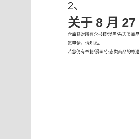
2、
关于 8 月 2
仓库将对所有含书籍/漫画/杂志类商
货申请，请知悉。
若您仍有书籍/漫画/杂志类商品的寄