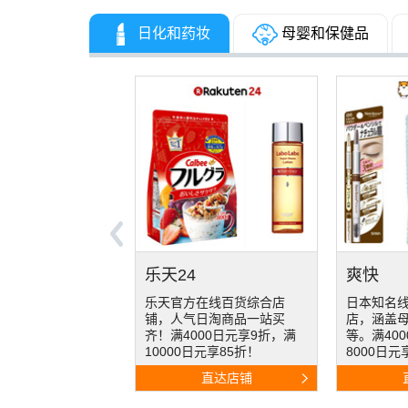
日化和药妆
母婴和保健品
TSUJIMOTO coffee
ear
ry
Vicweb
Loook
Charm
Edion
Himaray
Rakute
eye
at-N
Foot time
北海道
爽快
松本清
西松屋
七商店
Murauchi
AVENU
咖啡专卖店，选取优质咖啡
装店铺！除了
淑女的女装店，使
MIKIHOUSE为主的童装店，
隐形眼镜专门店！主打各种
十年口碑
日本家电
户外运动
生活用品和家用电
办公用品和文具专卖，凌
乐天金牌店铺，品类齐全的
专营北海
在线百货综合店
日本知名线上日化药妆商
大型生活
综合线上
活综合店铺，质朴
生活家电通贩，推荐关注电
豆新鲜烘焙制成，工厂直
OUSE系列，还有小朋
蕾丝展现女性风
MIKIHOUSE商品比较齐，还
款式彩片，特别是自然款，
物食品保
一，主营
高尔夫、
多达44万种商品，
美、写乐和百乐等日本书写
鞋履专卖店，不仅有运动鞋
海量日系
新鲜发货快
日淘商品一站买
店，涵盖母婴和生活用品
官方店铺
尿布奶粉
服装风格简单，居
饭煲、美容仪、空净器等，
送，多种口味，更有方便的
和雨鞋等配饰，经
独特，颇受好评！
有儿童餐具、户外运动和其
日抛到年抛都有。经常有积
品，为家
价格好，
徒步等都
，价格实惠！
品牌钢笔品种多。
品牌，还有UGG，踢不烂，
快，杂志
亭、BOC
00日元享9折，满
等。满4000日元享9折，满
彩妆、母
鞋，几乎
新优雅，还有纯棉
还有专业乐器可供选择。
挂耳式咖啡。
，上新很快！
他儿童生活用品。
分翻倍活动！
生活。
关注各类
备，十分
马丁靴等品牌。
有积分翻
人、柳月
日元享85折！
8000日元享88折！
等应有尽
商品都可
儿服装。
直达店铺
直达店铺
直达店铺
直达店铺
直达店铺
直达店铺
直达店铺
直达店铺
直达店铺
直达店铺
直达店铺
直达店铺