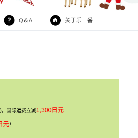
Q＆A
关于乐一番
1,300日元
)，国际运费立减
！
0日元
！