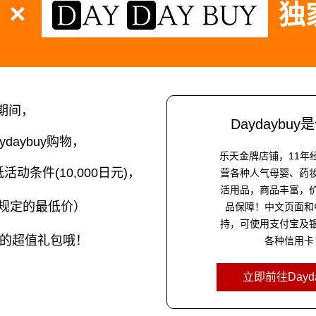
独
期间，
Daydaybu
daybuy购物，
乐天金牌店铺，11年
条件(10,000日元)，
营各种人气母婴、药
活用品，商品丰富，
规定的最低价）
品保障！中文页面和
持，可使用支付宝及
的超值礼包哦！
各种信用卡
立即前往Dayda