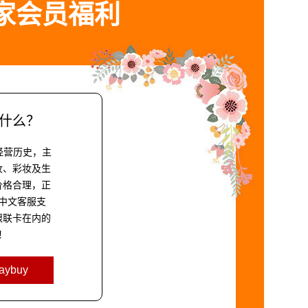
家会员福利
y是什么？
经营历史，主
妆、彩妆及生
价格合理，正
中文客服支
银联卡在内的
！
ybuy