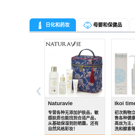
日化和药妆
母婴和保健品
TSUJIMOTO coffee
ybuy
Naturavie
Pockybear
Charm
Ikoi tim
Vicweb
Himara
E-akka
re Lingerie
Eagle eye
Foot time
北海道
虎牌
SAMANTHA
Murauc
on
THAVASA
咖啡专卖店，选取优质咖啡
年经营历史，日本乐
专营各种无添加护肤品，敏
超可爱童装店铺！除了
十年口碑老店，销售各种宠
初次购物立
MIKIHO
户外运动
高人气森
和文具专卖，凌
日本乐天人气生活用品和家
日本乐天金牌店铺，品类齐
专营北海
虎牌官方
生活家电
豆新鲜烘焙制成，工厂直
铺，主营母婴药妆
感肤质也能找到合适产品，
MIKIHOUSE系列，还有小朋
物食品保健品和宠物生活用
售各种健
MIKIHO
高尔夫、
W-CLO
和百乐等日本书写
用电器专卖，多达44万种商
全的鞋履专卖店，不仅有运
日本乐天月度优质店
新鲜发货快
除了保温杯
饭煲、美
日本著名时尚轻奢箱包品牌
送，多种口味，更有方便的
品，上新快货源
从基础保湿到防晒霜，还有
友的书包和雨鞋等配饰，经
品，为家中爱宠提供高品质
高丝为主
有儿童餐
徒步等都
翻倍活动
品种多。
品，品质保证，价格实惠！
动鞋品牌，还有UGG，踢不
有华歌尔、安莉芳
亭、BOC
煲，便当
还有专业
SAMANTHA官方店铺，正品
挂耳式咖啡。
文客服。
自然风格彩妆！
常有半价，上新很快！
生活。
洗和酵素
他儿童生
备，十分
看！
烂，马丁靴等品牌。
，还有运动内衣可
人、柳月
格颜值都
保证，款式全，上新快！