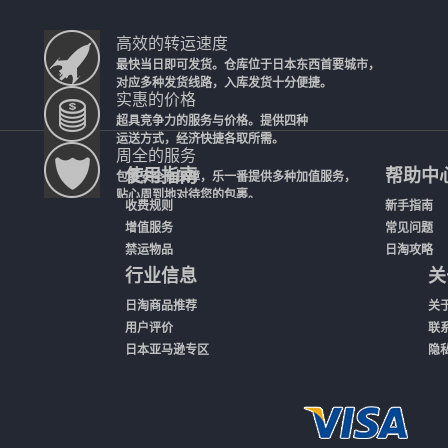
高效的转运速度
最快当日即可发货。仓库位于日本东西首要城市，
对应多种发货线路，入库发货十分便捷。
实惠的价格
超具竞争力的服务与价格。提供四种
运送方式，经济快捷各取所需。
周全的服务
使用指南
帮助中
包裹安全有保障，乐一番提供多种加值服务，
贴心周到地对待您的包裹。
收费规则
新手指南
增值服务
常见问题
禁运物品
日淘攻略
行业信息
关
日淘商品推荐
关
用户评价
联
日本亚马逊专区
隐