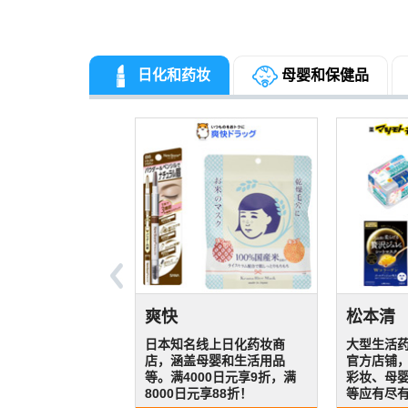
日化和药妆
母婴和保健品
TSUJIMOTO coffee
ear
rry
Vicweb
Loook
Charm
Edion
Himara
Rakute
eye
at-N
Foot time
北海道
爽快
松本清
西松屋
七商店
Murauchi
AVENU
咖啡专卖店，选取优质咖啡
装店铺！除了
淑女的女装店，使
MIKIHOUSE为主的童装店，
隐形眼镜专门店！主打各种
十年口碑
日本家电
户外运动
人气生活用品和家
办公用品和文具专卖，凌
日本乐天金牌店铺，品类齐
专营北海
官方在线百货综合
日本知名线上日化药妆商
大型生活
综合线上
活综合店铺，质朴
生活家电通贩，推荐关注电
豆新鲜烘焙制成，工厂直
OUSE系列，还有小朋
蕾丝展现女性风
MIKIHOUSE商品比较齐，还
款式彩片，特别是自然款，
物食品保
一，主营
高尔夫、
卖，多达44万种商
美、写乐和百乐等日本书写
全的鞋履专卖店，不仅有运
海量日系
新鲜发货快
气日淘商品一站买
店，涵盖母婴和生活用品
官方店铺
尿布奶粉
服装风格简单，居
饭煲、美容仪、空净器等，
送，多种口味，更有方便的
和雨鞋等配饰，经
独特，颇受好评！
有儿童餐具、户外运动和其
日抛到年抛都有。经常有积
品，为家
价格好，
徒步等都
保证，价格实惠！
品牌钢笔品种多。
动鞋品牌，还有UGG，踢不
快，杂志
亭、BOC
00日元享9折，满
等。满4000日元享9折，满
彩妆、母
鞋，几乎
新优雅，还有纯棉
还有专业乐器可供选择。
挂耳式咖啡。
，上新很快！
他儿童生活用品。
分翻倍活动！
生活。
关注各类
备，十分
烂，马丁靴等品牌。
有积分翻
人、柳月
日元享85折！
8000日元享88折！
等应有尽
商品都可
儿服装。