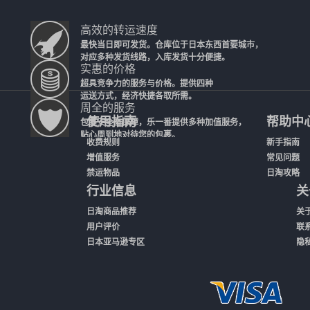
高效的转运速度
最快当日即可发货。仓库位于日本东西首要城市，
对应多种发货线路，入库发货十分便捷。
实惠的价格
超具竞争力的服务与价格。提供四种
运送方式，经济快捷各取所需。
周全的服务
使用指南
帮助中
包裹安全有保障，乐一番提供多种加值服务，
贴心周到地对待您的包裹。
收费规则
新手指南
增值服务
常见问题
禁运物品
日淘攻略
行业信息
关
日淘商品推荐
关
用户评价
联
日本亚马逊专区
隐