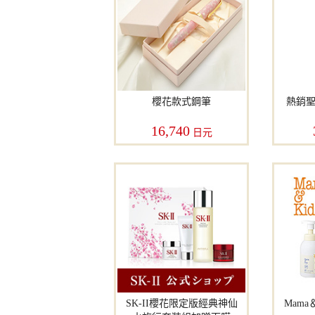
櫻花款式鋼筆
熱銷聖
16,740
日元
SK-II櫻花限定版經典神仙
Mama