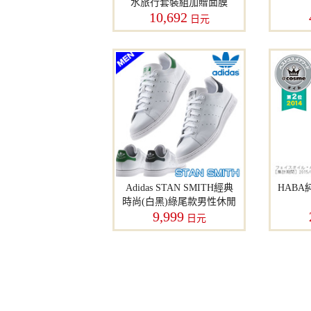
水旅行套裝組加贈面膜
10,692
日元
Adidas STAN SMITH經典
HABA
時尚(白黑)綠尾款男性休閒
9,999
鞋
日元